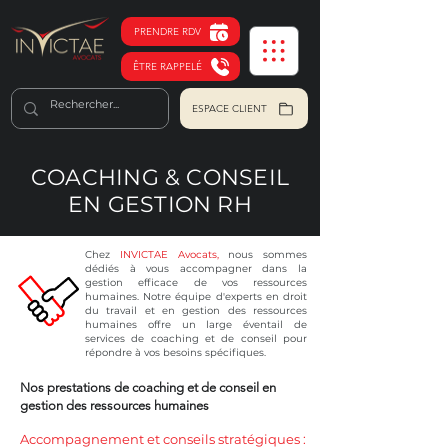
PRENDRE RDV
ÊTRE RAPPELÉ
ESPACE CLIENT
COACHING & CONSEIL
EN GESTION RH
​Chez
INVICTAE Avocats,
nous sommes
dédiés à vous accompagner dans la
gestion efficace de vos ressources
humaines. Notre équipe d'experts en droit
du travail et en gestion des ressources
humaines offre un large éventail de
services de coaching et de conseil pour
répondre à vos besoins spécifiques.
Nos prestations de coaching et de conseil en
gestion des ressources humaines
Accompagnement et c
onseils stratégiques :