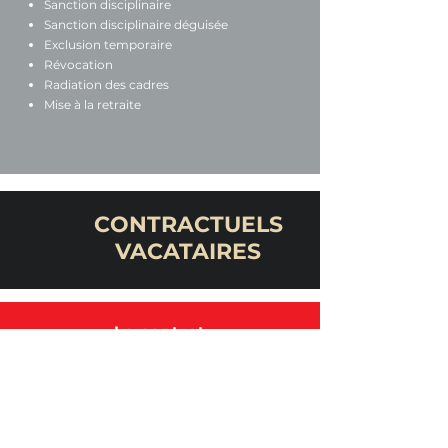
Sanction disciplinaire
Sanction disciplinaire déguisée
Exclusion temporaire
Révocation
Radiation des cadres
Mise à la retraite
CONTRACTUELS
VACATAIRES
Le contrat
Période d'essai
CDI / CDD
Qualification
Rémunération
Congées payés