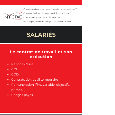
Vous vous trouvez dans l'une de ces situations ?
Vous souhaitez obtenir des informations ?
Contactez nous pour obtenir un
accompagnement adapté et personnalisé.
SALARIÉS
Le contrat de travail et son
exécution
Période d'essai
CDI
CDD
Contrats de travail temporaire
Rémunération (fixe, variable, objectifs,
primes...)
Congés payés