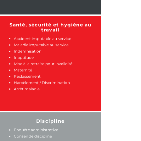
Santé, sécurité et hygiène au
travail
Accident imputable au service
Maladie imputable au service
Indemnisation
Inaptitude
Mise à la retraite pour invalidité
Maternité
Reclassement
Harcèlement / Discrimination
Arrêt maladie
Discipline
Enquête administrative
Conseil de discipline