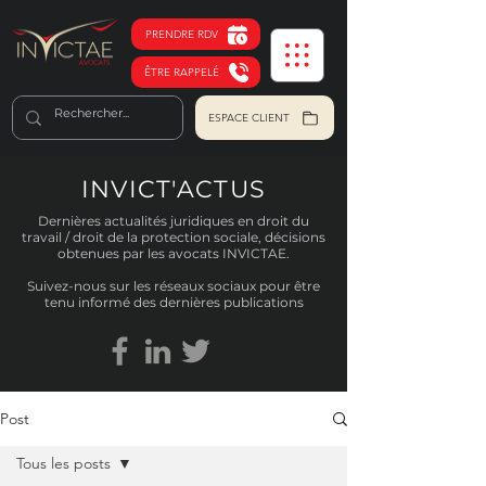
PRENDRE RDV
ÊTRE RAPPELÉ
ESPACE CLIENT
INVICT'ACTUS
Dernières actualités juridiques en droit du
travail / droit de la protection sociale, décisions
obtenues par les avocats INVICTAE.
Suivez-nous sur les réseaux sociaux pour être
tenu informé des dernières publications
Post
Tous les posts