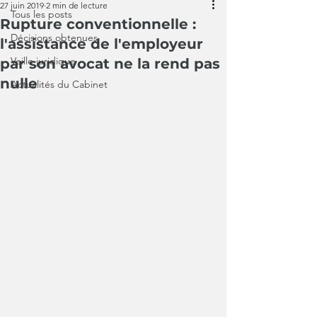
27 juin 2019
2 min de lecture
Tous les posts
Rupture conventionnelle :
Décisions obtenues
l'assistance de l'employeur
Veille juridique
par son avocat ne la rend pas
nulle
Actualités du Cabinet