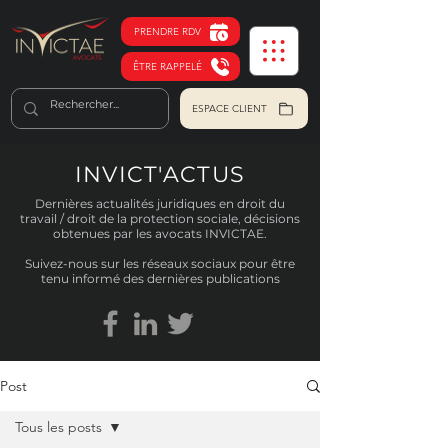
PRENDRE RDV
ÊTRE RAPPELÉ
ESPACE CLIENT
INVICT'ACTUS
Dernières actualités juridiques en droit du
travail / droit de la protection sociale, décisions
obtenues par les avocats INVICTAE.
Suivez-nous sur les réseaux sociaux pour être
tenu informé des dernières publications
Post
Tous les posts