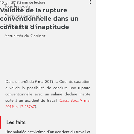
10 juin 2019
2 min de lecture
Tous les posts
Validité de la rupture
Décisions obtenues
conventionnelle dans un
Veille juridique
contexte d'inaptitude
Actualités du Cabinet
Dans un arrêt du 9 mai 2019, la Cour de cassation 
a validé la possibilité de conclure une rupture 
conventionnelle avec un salarié déclaré inapte 
suite à un accident du travail (
Cass. Soc., 9 mai 
2019, n°17-28767
).
Les faits
Une salariée est victime d’un accident du travail et 