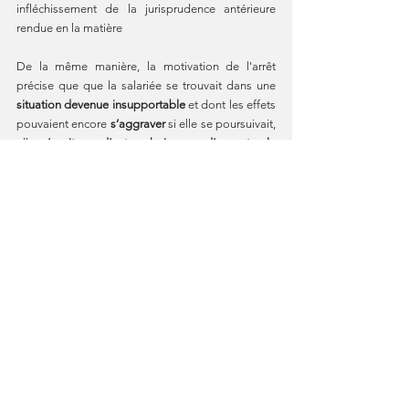
infléchissement de la jurisprudence antérieure 
rendue en la matière
De la même manière, la motivation de l'arrêt 
précise que que la salariée se trouvait dans une 
situation devenue insupportable
 et dont les effets 
pouvaient encore 
s’aggraver 
si elle se poursuivait, 
elle 
n’avait eu d’autre choix que d’accepter la 
rupture
 et n’avait pu donner un 
consentement 
libre et éclairé
, la cour d’appel, qui a fait ressortir 
l’existence d’une 
violence morale
.
Veille juridique
Voir tout
Posts similaires