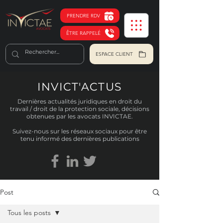
PRENDRE RDV
ÊTRE RAPPELÉ
ESPACE CLIENT
INVICT'ACTUS
Dernières actualités juridiques en droit du
travail / droit de la protection sociale, décisions
obtenues par les avocats INVICTAE.
Suivez-nous sur les réseaux sociaux pour être
tenu informé des dernières publications
Post
Tous les posts