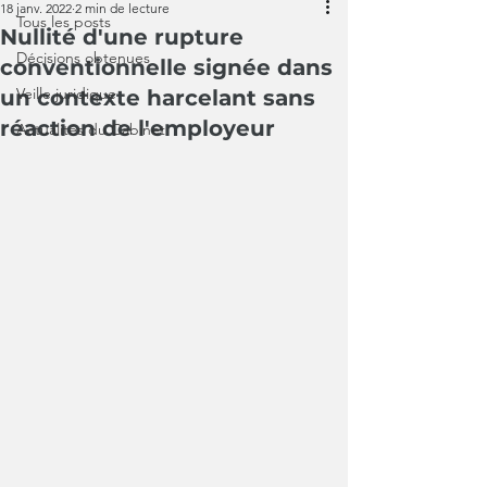
18 janv. 2022
2 min de lecture
Tous les posts
Nullité d'une rupture
Décisions obtenues
conventionnelle signée dans
Veille juridique
un contexte harcelant sans
réaction de l'employeur
Actualités du Cabinet