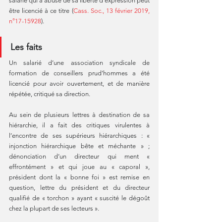
salarié qui a abusé de sa liberté d’expression peut 
être licencié à ce titre (
Cass. Soc., 13 février 2019, 
n°17-15928
).
Les faits
Un salarié d’une association syndicale de 
formation de conseillers prud’hommes a été 
licencié pour avoir ouvertement, et de manière 
répétée, critiqué sa direction.
Au sein de plusieurs lettres à destination de sa 
hiérarchie, il a fait des critiques virulentes à 
l’encontre de ses supérieurs hiérarchiques : « 
injonction hiérarchique bête et méchante » ; 
dénonciation d’un directeur qui ment « 
effrontément » et qui joue au « caporal », 
président dont la « bonne foi » est remise en 
question, lettre du président et du directeur 
qualifié de « torchon » ayant « suscité le dégoût 
chez la plupart de ses lecteurs ».