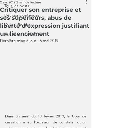
2 avr. 2019
2 min de lecture
Tous les posts
Critiquer son entreprise et
Décisions obtenues
ses supérieurs, abus de
Veille juridique
liberté d’expression justifiant
un licenciement
Actualités du Cabinet
Dernière mise à jour :
6 mai 2019
Dans un arrêt du 13 février 2019, la Cour de 
cassation a eu l’occasion de constater qu’un 