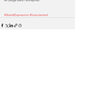
en usage dans l’entreprise.
#libertéExpression
#licenciement
Voir tout
Posts similaires