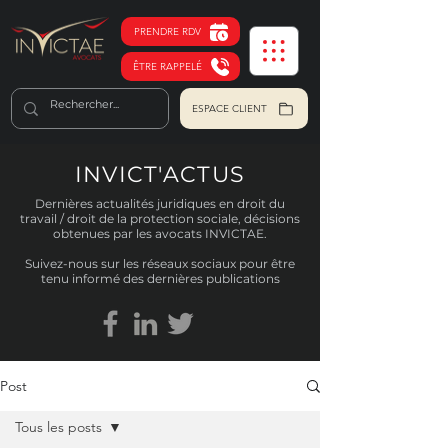
PRENDRE RDV
ÊTRE RAPPELÉ
ESPACE CLIENT
INVICT'ACTUS
Dernières actualités juridiques en droit du
travail / droit de la protection sociale, décisions
obtenues par les avocats INVICTAE.
Suivez-nous sur les réseaux sociaux pour être
tenu informé des dernières publications
Post
Tous les posts