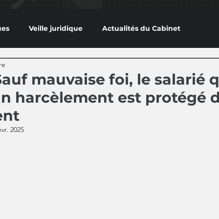
ues
Veille juridique
Actualités du Cabinet
re
auf mauvaise foi, le salarié 
n harcèlement est protégé 
ent
évr. 2025