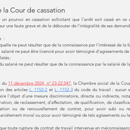
e la Cour de cassation
 un pourvoi en cassation sollicitant que 
l’arrêt soit cassé en ce 
sur une faute grave et de le débouter de l’intégralité de ses demand
  :
quelle ne peut résulter que de la connaissance par l’intéressé de la fa
 salarié ne peut être licencié pour avoir témoigné d’agissements de
atés ;
u salarié ne peut résulter que de la connaissance par le salarié de la
t du 
11 décembre 2024, n° 23-22.047
, la Chambre social de la Cour
on des articles 
L. 1152-2
 et 
L. 1152-3
 du code du travail : aucun s
faire l’objet d’une mesure discriminatoire, directe ou indirecte, no
tion, de reclassement, d’affectation, de qualification, de classific
tation ou de renouvellement de contrat, pour avoir subi ou re
arcèlement moral ou pour avoir témoigné de tels agissements ou les
que toute rupture de contrat de travail intervenue en méconnaissance