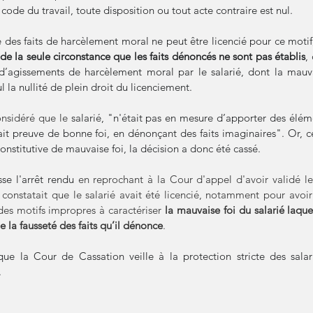
 code du travail, toute disposition ou tout acte contraire est nul.
 de la seule circonstance que les faits dénoncés ne sont pas établis
,
n d’agissements de harcèlement moral par le salarié, dont la mauvai
l la nullité de plein droit du licenciement. 
nsidéré que le
 salarié, "n'était pas en mesure d’apporter des élém
fait preuve de bonne foi, en dénonçant des faits imaginaires". Or, 
onstitutive de mauvaise foi, la décision a donc été cassé.
se l'arrêt rendu 
en reprochant à la Cour d'appel d'avoir validé le
 constatait que le salarié avait été licencié, notamment pour avoir 
es motifs impropres à caractériser 
la mauvaise foi du salarié laquel
 la fausseté des faits qu’il dénonce
.
que la Cour de Cassation veille à la protection stricte des sala
.