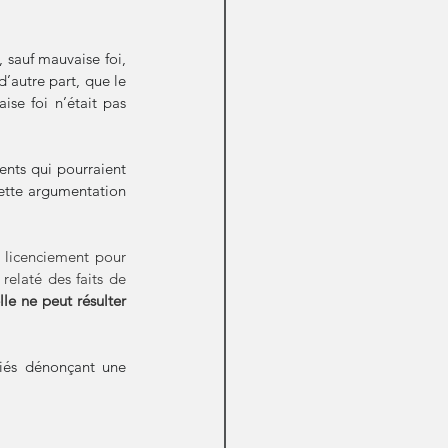
Ainsi, le salarié qui relate des faits de harcèlement moral ne peut être licencié pour ce motif, sauf mauvaise foi, 
 d’autre part, que le 
se foi n’était pas 
ents qui pourraient 
cette argumentation 
 licenciement pour 
relaté des faits de 
le ne peut résulter 
riés dénonçant une 