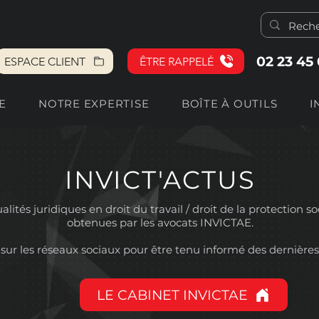
02 23 45
ESPACE CLIENT
ÊTRE RAPPELÉ
E
NOTRE EXPERTISE
BOÎTE À OUTILS
I
INVICT'ACTUS
lités juridiques en droit du travail / droit de la protection so
obtenues par les avocats INVICTAE.
sur les réseaux sociaux pour être tenu informé des dernières
LE CABINET INVICTAE