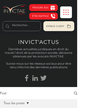
PRENDRE RDV
ÊTRE RAPPELÉ
ESPACE CLIENT
INVICT'ACTUS
Dernières actualités juridiques en droit du
travail / droit de la protection sociale, décisions
obtenues par les avocats INVICTAE.
Suivez-nous sur les réseaux sociaux pour être
tenu informé des dernières publications
Post
Tous les posts