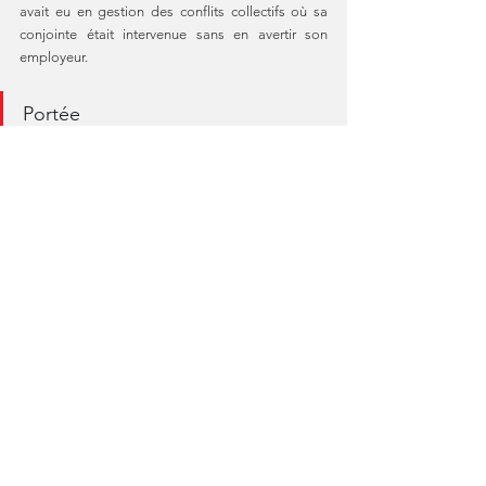
avait eu en gestion des conflits collectifs où sa 
conjointe était intervenue sans en avertir son 
employeur.
Portée 
Dans ces deux affaires le licenciement portait sur 
des membres de l'encadrement ayant dissimulé 
leur relation intime avec des subordonnées alors 
qu'ils avaient des postes clefs dans l'entreprise, 
ce faisant l'existence de ces relations avaient un 
retentissement plus important et pouvait 
constituer des manquements contractuels, tel ne 
sera pas nécessairement le cas pour des salariés 
non cadres. Les faits de l'espèce ont compté dans 
l'analyse de la validité des licenciements. affaires 
à suivre... 
Image by 
Tumisu
 from 
Pixabay
Veille juridique