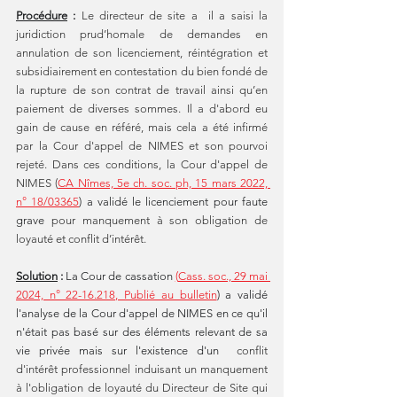
Procédure
 : 
Le directeur de site a  il a saisi la 
juridiction prud’homale de demandes en 
annulation de son licenciement, réintégration et 
subsidiairement en contestation du bien fondé de 
la rupture de son contrat de travail ainsi qu’en 
paiement de diverses sommes. Il a d'abord eu 
gain de cause en référé, mais cela a été infirmé 
par la Cour d'appel de NIMES et son pourvoi 
rejeté. Dans ces conditions, la Cour d'appel de 
NIMES (
CA Nîmes, 5e ch. soc. ph, 15 mars 2022, 
n° 18/03365
) a validé le licenciement pour faute 
grave 
pour manquement à son obligation de 
loyauté et conflit d’intérêt.
Solution
 : 
La Cour de cassation 
(
Cass. soc., 29 mai 
2024, n° 22-16.218, Publié au bulletin
) a validé 
l'analyse de la Cour d'appel de NIMES en ce qu'il 
n'était pas basé sur des éléments relevant de sa 
vie privée mais sur l'existence d'un 
 conflit 
d'intérêt professionnel induisant un manquement 
à l'obligation de loyauté du Directeur de Site qui 