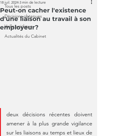
18 juil. 2024
3 min de lecture
Tous les posts
Peut-on cacher l'existence
Décisions obtenues
d'une liaison au travail à son
Veille juridique
employeur?
Actualités du Cabinet
deux décisions récentes doivent 
amener à la plus grande vigilance 
sur les liaisons au temps et lieux de 