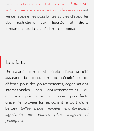
Par 
un arrêt du 8 juillet 2020, pourvoir n°18-23.743  
la Chambre sociale de la Cour de cassation
 est 
venue rappeler les possibilités strictes d'apporter 
des restrictions 
aux libertés et droits 
fondamentaux du salarié dans l’entreprise.
Les faits
Un salarié, consultant sûreté d’une société 
assurant des prestations de sécurité et de 
défense pour des gouvernements, organisations 
internationales non gouvernementales ou 
entreprises privées, avait été licencié pour faute 
grave, l’employeur lui reprochant le port d’une 
barbe
« taillée d’une manière volontairement 
signifiante aux doubles plans religieux et 
politique »
.