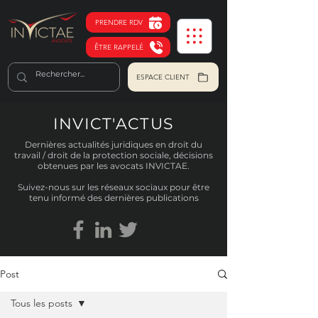
PRENDRE RDV
ÊTRE RAPPELÉ
ESPACE CLIENT
INVICT'ACTUS
Dernières actualités juridiques en droit du
travail / droit de la protection sociale, décisions
obtenues par les avocats INVICTAE.
Suivez-nous sur les réseaux sociaux pour être
tenu informé des dernières publications
Post
Tous les posts