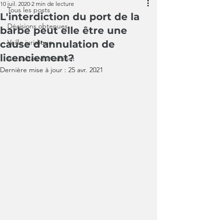
10 juil. 2020
2 min de lecture
Tous les posts
L'interdiction du port de la
Décisions obtenues
barbe peut elle être une
Veille juridique
cause d'annulation de
licenciement?
Actualités du Cabinet
Dernière mise à jour :
25 avr. 2021