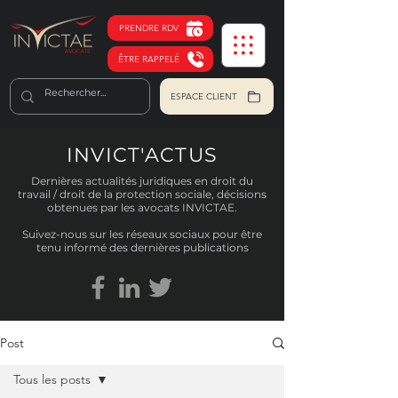
PRENDRE RDV
ÊTRE RAPPELÉ
ESPACE CLIENT
INVICT'ACTUS
Dernières actualités juridiques en droit du
travail / droit de la protection sociale, décisions
obtenues par les avocats INVICTAE.
Suivez-nous sur les réseaux sociaux pour être
tenu informé des dernières publications
Post
Tous les posts