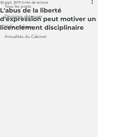
30 sept. 2019
3 min de lecture
Tous les posts
L'abus de la liberté
Décisions obtenues
d'expression peut motiver un
Veille juridique
licenciement disciplinaire
Actualités du Cabinet