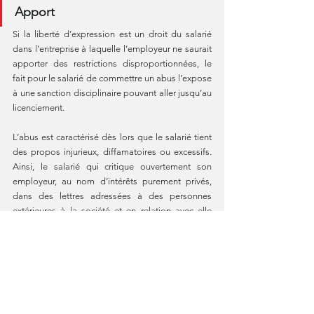
Apport
Si la liberté d’expression est un droit du salarié 
dans l’entreprise à laquelle l’employeur ne saurait 
apporter des restrictions disproportionnées, le 
fait pour le salarié de commettre un abus l’expose 
à une sanction disciplinaire pouvant aller jusqu’au 
licenciement.
L’abus est caractérisé dès lors que le salarié tient 
des propos injurieux, diffamatoires ou excessifs. 
Ainsi, le salarié qui critique ouvertement son 
employeur, au nom d’intérêts purement privés, 
dans des lettres adressées à des personnes 
extérieures à la société et en relation avec elle 
s’expose à un licenciement. 
S’agissant de la publicité de propos injurieux 
tenus sur un groupe Facebook privé nos avocats 
ont eu l'occasion d'en expliquer les conséquences 
juridiques => 
ici
. 