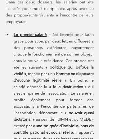
Dans ces deux dossiers, les salariés ont été 
licenciés pour motif disciplinaire après avoir eu 
des propos/écrits virulents à l'encontre de leurs 
employeurs.
Le premier salarié
a été licencié pour faute 
grave pour avoir, par deux lettres diffusées à 
des personnes extérieures, ouvertement 
critiqué le fonctionnement de son employeur 
sous la nouvelle présidence. Ces propos ont 
été les suivants 
« politique qui bafoue la 
vérité »
, menée par un 
« homme ne disposant 
d’aucune légitimité réelle »
. En outre, le 
salarié dénonce la 
« folie destructrice »
 qui 
s’est emparée de l’association. Le salarié en 
profite également pour former des 
accusations à l’encontre de partenaires de 
l’association, dénonçant le 
« pouvoir quasi 
dictatorial »
 au sein de l’UIMN et du MEDEF 
exercé par 
« une poignée d’individus, hors de 
contrôle patronal et social réel »
. Il apparaît 
que les propos du salarié interviennent dans 