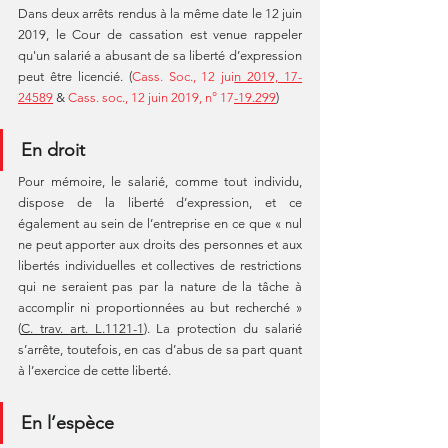
Dans deux arrêts rendus à la même date le 12 juin 
2019, le Cour de cassation est venue rappeler 
qu'un salarié a abusant de sa liberté d’expression 
peut être licencié. (
Cass. Soc., 12 jui
n 2019, 17-
24589
 & 
Cass. soc., 12 juin 2019, n° 17
-
19.299
)
En droit
Pour mémoire, le salarié, comme tout individu, 
dispose de la liberté d’expression, et ce 
également au sein de l’entreprise en ce que « nul 
ne peut apporter aux droits des personnes et aux 
libertés individuelles et collectives de restrictions 
qui ne seraient pas par la nature de la tâche à 
accomplir ni proportionnées au but recherché » 
(
C. trav. art. L.1121-1
). La protection du salarié 
s’arrête, toutefois, en cas d’abus de sa part quant 
à l’exercice de cette liberté.
En l’espèce