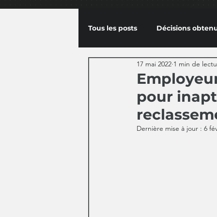
Tous les posts
Décisions obten
17 mai 2022
1 min de lect
Employeur 
pour inapt
reclassem
Dernière mise à jour :
6 fé