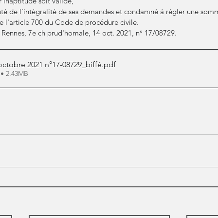
 inaptitude soit validé,
outé de l'intégralité de ses demandes et condamné à régler une som
e l'article 700 du Code de procédure civile.
 Rennes, 7e ch prud'homale, 14 oct. 2021, n° 17/08729.
ctobre 2021 n°17-08729_biffé
.pdf
 • 2.43MB