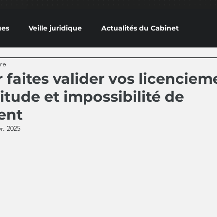
ues
Veille juridique
Actualités du Cabinet
ure
faites valider vos licenciem
itude et impossibilité de
ent
vr. 2025