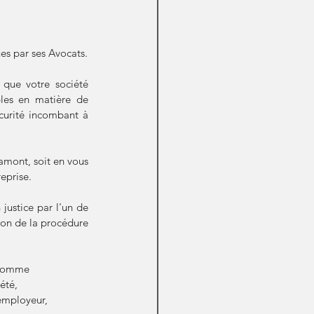
es par ses Avocats.
que votre société 
bles en matière de 
curité incombant à 
amont, soit en vous 
eprise.
justice par l'un de 
ion de la procédure 
 comme 
été,
’employeur,