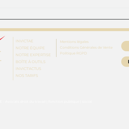
Son licenciement est
Un s
annulé pour harcèlement
requ
: la salariée obtient 19
démi
mois de salaire en
de r
réparation
de s
INVICTAE
Mentions légales
Conditions Générales de Vente
NOTRE ÉQUIPE
Politique RGPD
NOTRE EXPERTISE
BOÎTE À OUTILS
INVICT'ACTUS
NOS TARIFS
- Avocats droit du travail | fonction publique | social