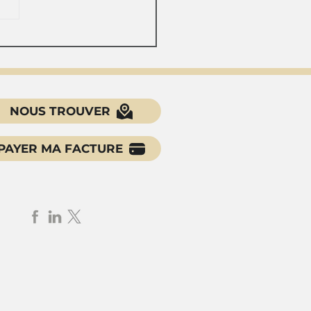
alarié obtient la
alification de sa
ssion en prise d'acte
upture et annulation
on forfait jours
NOUS TROUVER
PAYER MA FACTURE