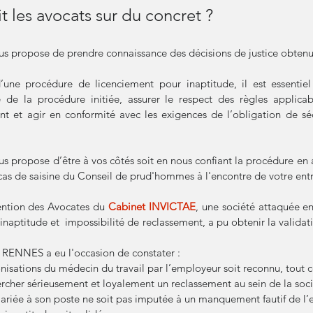
it les avocats sur du concret ?
us propose de prendre connaissance des décisions de justice obtenu
ne procédure de licenciement pour inaptitude, il est essentiel 
é de la procédure initiée, assurer le respect des règles applica
t et agir en conformité avec les exigences de l’obligation de sé
us propose d’être à vos côtés soit en nous confiant la procédure en 
as de saisine du Conseil de prud'hommes à l'encontre de votre entr
vention des Avocates du 
Cabinet INVICTAE
, une société attaquée en 
 inaptitude et  impossibilité de reclassement, a pu obtenir la validat
e RENNES a eu l'occasion de constater :
nisations du médecin du travail par l’employeur soit reconnu, tout
ercher sérieusement et loyalement un reclassement au sein de la soci
alariée à son poste ne soit pas imputée à un manquement fautif de l