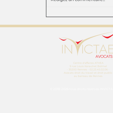
Près de 300 000 euros de
condamnations, avec
annulation du
licenciement pour
dénonciation de
harcèlement moral de
bonne foi et harcèlement
avéré.
Centre d'affaires ATHEA
9 rue Louis Kerautret Botmel
- 35200 Rennes - 02.23.45.02.06 -
Avocats droit du travail et droit public
au barreau de Rennes
© 2018-2026 tous droits réservés INVICTAE 