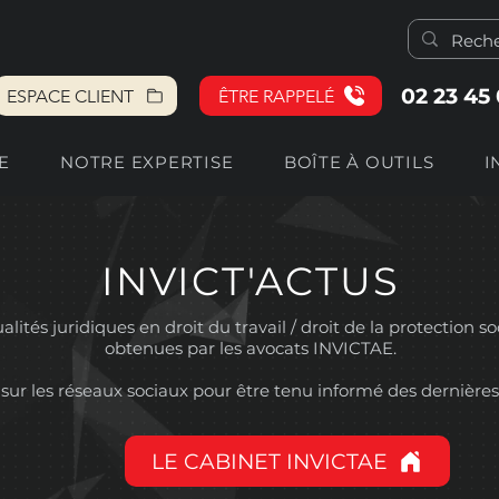
02 23 45
ESPACE CLIENT
ÊTRE RAPPELÉ
E
NOTRE EXPERTISE
BOÎTE À OUTILS
I
INVICT'ACTUS
lités juridiques en droit du travail / droit de la protection so
obtenues par les avocats INVICTAE.
sur les réseaux sociaux pour être tenu informé des dernières
LE CABINET INVICTAE