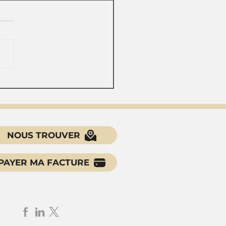
limat sexiste peut-il
ire à caractériser un
cèlement sexuel ?
NOUS TROUVER
PAYER MA FACTURE