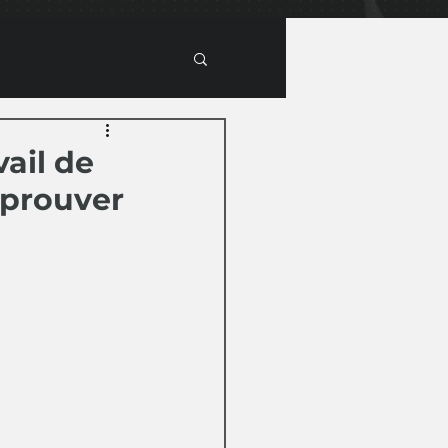
vail de
e prouver