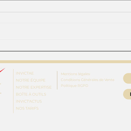
Convocation non signée:
Un c
quel impact sur la
suff
procédure de
har
licenciement?
INVICTAE
Mentions légales
Conditions Générales de Vente
NOTRE ÉQUIPE
Politique RGPD
NOTRE EXPERTISE
BOÎTE À OUTILS
INVICT'ACTUS
NOS TARIFS