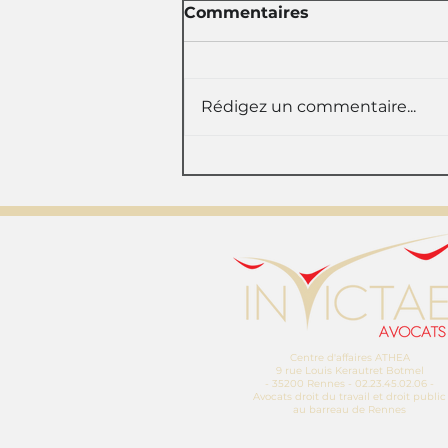
Commentaires
Rédigez un commentaire...
Une salariée exposée à
un risque doit-elle
immédiatement déclarer
sa grossesse?
Centre d'affaires ATHEA
9 rue Louis Kerautret Botmel
- 35200 Rennes - 02.23.45.02.06 -
Avocats droit du travail et droit public
au barreau de Rennes