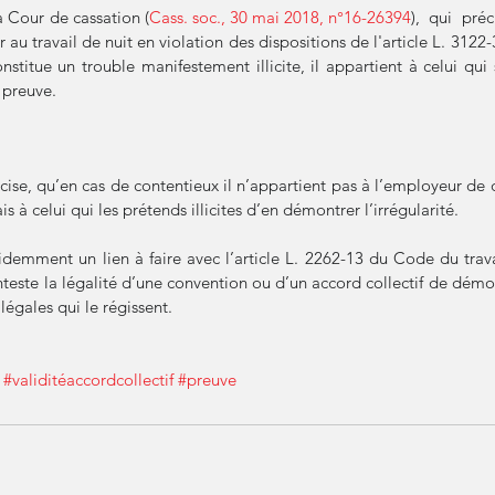
a Cour de cassation (
Cass. soc., 30 mai 2018, n°16-26394
),  qui  préc
 au travail de nuit en violation des dispositions de l'article L. 3122
nstitue un trouble manifestement illicite, il appartient à celui qui 
 preuve.
ise, qu’en cas de contentieux il n’appartient pas à l’employeur de d
is à celui qui les prétends illicites d’en démontrer l’irrégularité. 
videmment un lien à faire avec l’article L. 2262-13 du Code du travai
nteste la légalité d’une convention ou d’un accord collectif de démont
égales qui le régissent.
#validitéaccordcollectif
#preuve