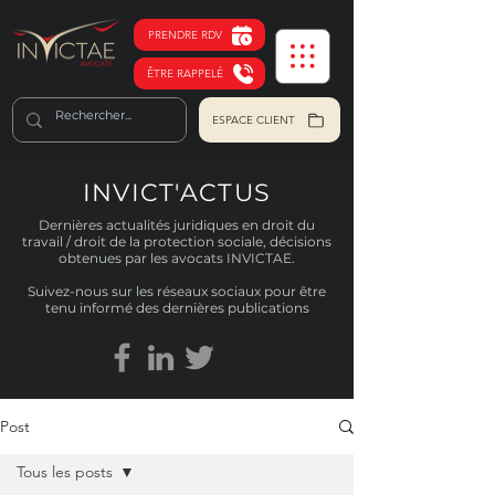
PRENDRE RDV
ÊTRE RAPPELÉ
ESPACE CLIENT
INVICT'ACTUS
Dernières actualités juridiques en droit du
travail / droit de la protection sociale, décisions
obtenues par les avocats INVICTAE.
Suivez-nous sur les réseaux sociaux pour être
tenu informé des dernières publications
Post
Tous les posts