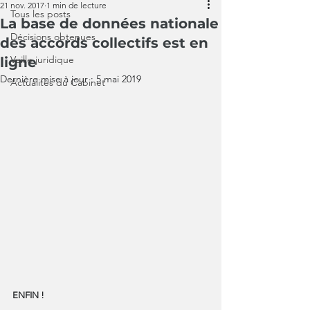
21 nov. 2017
1 min de lecture
Tous les posts
La base de données nationale
Décisions obtenues
des accords collectifs est en
Veille juridique
ligne
Dernière mise à jour :
5 mai 2019
Actualités du Cabinet
ENFIN ! 