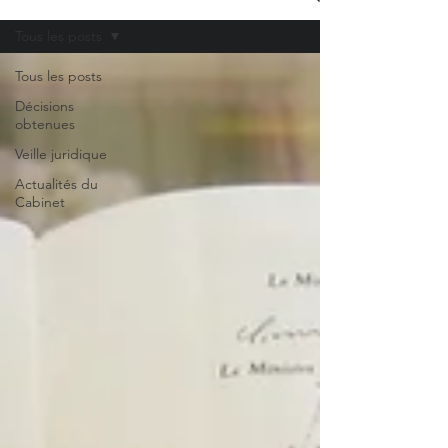
Tous les posts
Tous les posts
Décisions
obtenues
Veille juridique
Actualités du
Cabinet