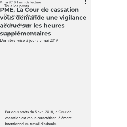
9 mai 2018
1 min de lecture
Tous les posts
PME, La Cour de cassation
Décisions obtenues
vous demande une vigilance
Veille juridique
accrue sur les heures
supplémentaires
Actualités du Cabinet
Dernière mise à jour :
5 mai 2019
Par deux arrêts du 5 avril 2018, la Cour de 
cassation est venue caractériser l'élément 
intentionnel du travail dissimulé. 