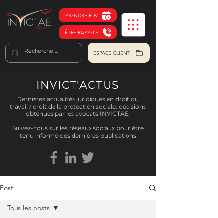
PRENDRE RDV
ÊTRE RAPPELÉ
ESPACE CLIENT
INVICT'ACTUS
Dernières actualités juridiques en droit du
travail / droit de la protection sociale, décisions
obtenues par les avocats INVICTAE.
Suivez-nous sur les réseaux sociaux pour être
tenu informé des dernières publications
Post
Tous les posts