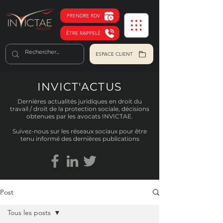
PRENDRE RDV
ÊTRE RAPPELÉ
ESPACE CLIENT
INVICT'ACTUS
Dernières actualités juridiques en droit du
travail / droit de la protection sociale, décisions
obtenues par les avocats INVICTAE.
Suivez-nous sur les réseaux sociaux pour être
tenu informé des dernières publications
Post
Tous les posts