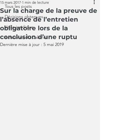
15 mars 2017
1 min de lecture
Tous les posts
Sur la charge de la preuve de
Décisions obtenues
l’absence de l’entretien
Veille juridique
obligatoire lors de la
conclusion d’une ruptu
Actualités du Cabinet
Dernière mise à jour :
5 mai 2019