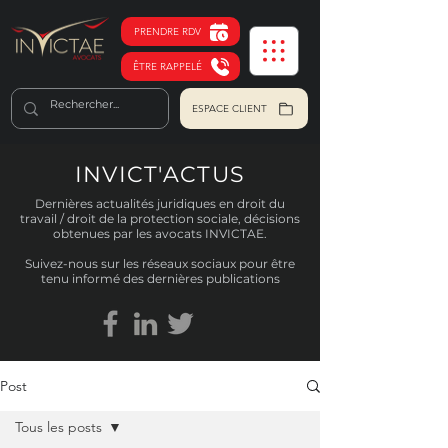
PRENDRE RDV
ÊTRE RAPPELÉ
ESPACE CLIENT
INVICT'ACTUS
Dernières actualités juridiques en droit du
travail / droit de la protection sociale, décisions
obtenues par les avocats INVICTAE.
Suivez-nous sur les réseaux sociaux pour être
tenu informé des dernières publications
Post
Tous les posts