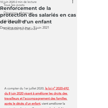
10 juin 2020
2 min de lecture
Tous les posts
Renforcement de la
Décisions obtenues
protection des salariés en cas
Veille juridique
de deuil d'un enfant
Dernière mise à jour :
9 juin 2021
Actualités du Cabinet
A compter du 1er juillet 2020, 
la loi n° 2020-692 
du 8 juin 2020 visant à améliorer les droits des 
travailleurs et l'accompagnement des familles 
après le décès d'un enfant,
vient améliorer la 