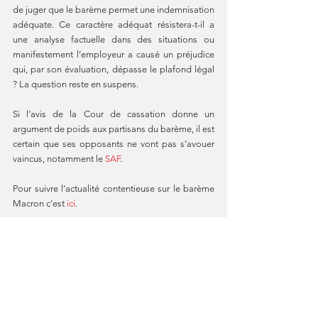
de juger que le barème permet une indemnisation 
adéquate. Ce caractère adéquat résistera-t-il a 
une analyse factuelle dans des situations ou 
manifestement l’employeur a causé un préjudice 
qui, par son évaluation, dépasse le plafond légal 
? La question reste en suspens. 
Si l’avis de la Cour de cassation donne un 
argument de poids aux partisans du barème, il est 
certain que ses opposants ne vont pas s’avouer 
vaincus, notamment le 
SAF
.
Pour suivre l’actualité contentieuse sur le barème 
Macron c’est 
ici
.
Pour aller plus loin :
Consulter la note explicative commune aux 
avis n° 15012 et 15013
Consulter le rapport commun aux demandes 
d’avis n° 19-70.010 et 19-70.011
Consulter l’avis de l’avocat général 