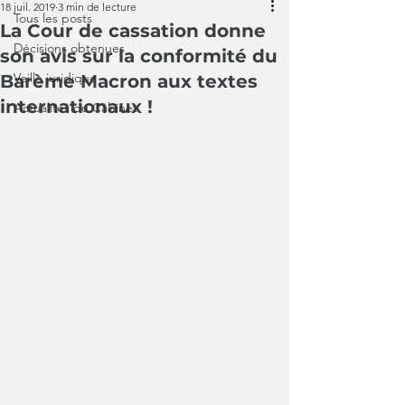
18 juil. 2019
3 min de lecture
Tous les posts
La Cour de cassation donne
Décisions obtenues
son avis sur la conformité du
Veille juridique
Barème Macron aux textes
internationaux !
Actualités du Cabinet