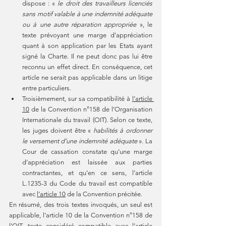
dispose : « 
le droit des travailleurs licenciés 
sans motif valable à une indemnité adéquate 
ou à une autre réparation appropriée
 », le 
texte prévoyant une marge d’appréciation 
quant à son application par les Etats ayant 
signé la Charte. Il ne peut donc pas lui être 
reconnu un effet direct. En conséquence, cet 
article ne serait pas applicable dans un litige 
entre particuliers.
Troisièmement, sur sa compatibilité à 
l’article 
10
 de la Convention n°158 de l’Organisation 
Internationale du travail (OIT). Selon ce texte, 
les juges doivent être « 
habilités à ordonner 
le versement d’une indemnité adéquate
 ». La 
Cour de cassation constate qu’une marge 
d’appréciation est laissée aux parties 
contractantes, et qu’en ce sens, l’article 
L.1235-3 du Code du travail est compatible 
avec 
l’article 10
 de la Convention précitée.
En résumé, des trois textes invoqués, un seul est 
applicable, l’article 10 de la Convention n°158 de 
l’OIT, texte considéré compatible avec 
l’article 