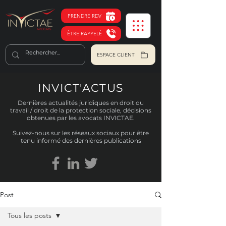
PRENDRE RDV
ÊTRE RAPPELÉ
ESPACE CLIENT
INVICT'ACTUS
Dernières actualités juridiques en droit du
travail / droit de la protection sociale, décisions
obtenues par les avocats INVICTAE.
Suivez-nous sur les réseaux sociaux pour être
tenu informé des dernières publications
Post
Tous les posts