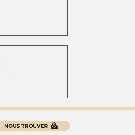
icitation d’un salarié
nt un arrêt maladie :
mnisation de plein
t.
NOUS TROUVER