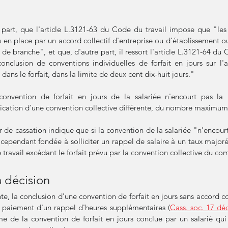
part, que l'article L.3121-63 du Code du travail impose que "les f
s en place par un accord collectif d'entreprise ou d‘établissement ou
e branche", et que, d'autre part, il ressort l'article L.3121-64 du 
onclusion de conventions individuelles de forfait en jours sur l'
ans le forfait, dans la limite de deux cent dix-huit jours."
onvention de forfait en jours de la salariée n'encourt pas la nu
 de cassation indique que si la convention de la salariée "n'encourt 
t cependant fondée à solliciter un rappel de salaire à un taux majoré 
travail excédant le forfait prévu par la convention collective du c
a décision
e, la conclusion d'une convention de forfait en jours sans accord coll
 paiement d'un rappel d'heures supplémentaires (
Cass. soc. 17 dé
e de la convention de forfait en jours conclue par un salarié qui 