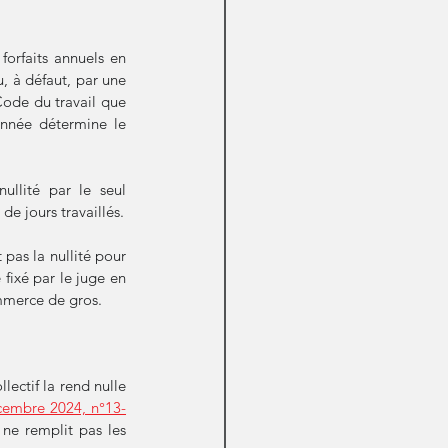
orfaits annuels en 
, à défaut, par une 
Code du travail que 
année détermine le 
llité par le seul 
dépassement, après application d'une convention collective différente, du nombre maximum de jours travaillés. 
pas la nullité pour 
fixé par le juge en 
ommerce de gros. 
ectif la rend nulle 
cembre 2024, n°13-
ne remplit pas les 