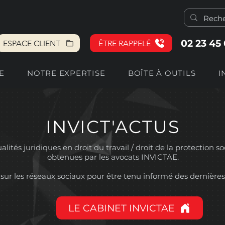
02 23 45
ESPACE CLIENT
ÊTRE RAPPELÉ
E
NOTRE EXPERTISE
BOÎTE À OUTILS
I
INVICT'ACTUS
lités juridiques en droit du travail / droit de la protection so
obtenues par les avocats INVICTAE.
sur les réseaux sociaux pour être tenu informé des dernières
LE CABINET INVICTAE