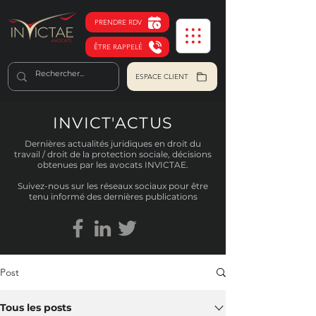
PRENDRE RDV
ÊTRE RAPPELÉ
ESPACE CLIENT
INVICT'ACTUS
Dernières actualités juridiques en droit du
travail / droit de la protection sociale, décisions
obtenues par les avocats INVICTAE.
Suivez-nous sur les réseaux sociaux pour être
tenu informé des dernières publications
Post
Tous les posts