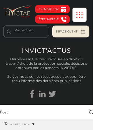
PRENDRE RDV
ÊTRE RAPPELÉ
ESPACE CLIENT
INVICT'ACTUS
Dernières actualités juridiques en droit du
travail / droit de la protection sociale, décisions
obtenues par les avocats INVICTAE.
Suivez-nous sur les réseaux sociaux pour être
tenu informé des dernières publications
Post
Tous les posts