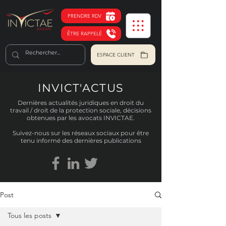
PRENDRE RDV
ÊTRE RAPPELÉ
ESPACE CLIENT
INVICT'ACTUS
Dernières actualités juridiques en droit du
travail / droit de la protection sociale, décisions
obtenues par les avocats INVICTAE.
Suivez-nous sur les réseaux sociaux pour être
tenu informé des dernières publications
Post
Tous les posts