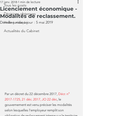
17 janv. 2018
1 min de lecture
Tous les posts
Licenciement économique -
Décisions obtenues
Modalités de reclassement.
Dernière mise à jour :
Veille juridique
5 mai 2019
Actualités du Cabinet
Par un décret du 22 décembre 2017, 
Décr. n° 
2017-1725, 21 déc. 2017, JO 22 déc
, le 
gouvernement est venu préciser les modalités 
selon lesquelles l'employeur remplit son 
obligation de reclassement interne sur le territoire 