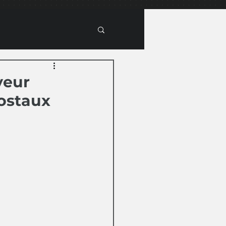
yeur
postaux