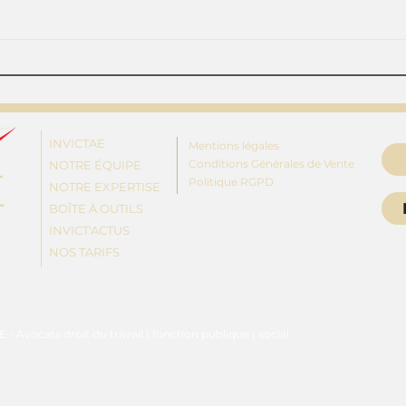
Convocation non signée:
Un c
quel impact sur la
suff
procédure de
har
licenciement?
INVICTAE
Mentions légales
Conditions Générales de Vente
NOTRE ÉQUIPE
Politique RGPD
NOTRE EXPERTISE
BOÎTE À OUTILS
INVICT'ACTUS
NOS TARIFS
- Avocats droit du travail | fonction publique | social