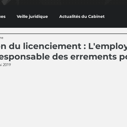
ues
Veille juridique
Actualités du Cabinet
re
on du licenciement : L'emplo
 responsable des errements 
i 2019