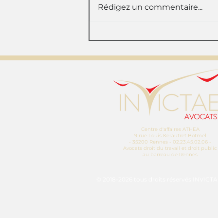
Rédigez un commentaire...
Une salariée exposée à
un risque doit-elle
immédiatement déclarer
sa grossesse?
Centre d'affaires ATHEA
9 rue Louis Kerautret Botmel
- 35200 Rennes - 02.23.45.02.06 -
Avocats droit du travail et droit public
au barreau de Rennes
© 2018-2026 tous droits réservés INVICTAE 