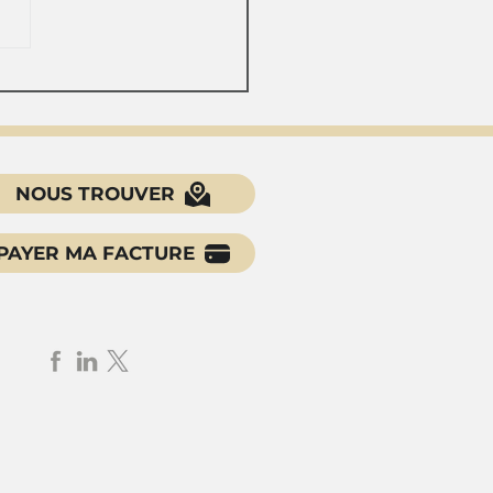
limat sexiste peut-il
ire à caractériser un
cèlement sexuel ?
NOUS TROUVER
PAYER MA FACTURE