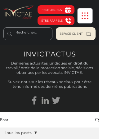
PRENDRE RDV
ÊTRE RAPPELÉ
ESPACE CLIENT
INVICT'ACTUS
Dernières actualités juridiques en droit du
travail / droit de la protection sociale, décisions
obtenues par les avocats INVICTAE.
Suivez-nous sur les réseaux sociaux pour être
tenu informé des dernières publications
Post
Tous les posts