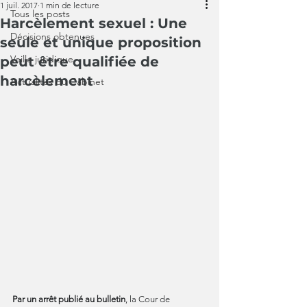
1 juil. 2017
1 min de lecture
Tous les posts
Harcèlement sexuel : Une
Décisions obtenues
seule et unique proposition
Veille juridique
peut être qualifiée de
harcèlement
Actualités du Cabinet
Par un arrêt publié au bulletin
, la Cour de 