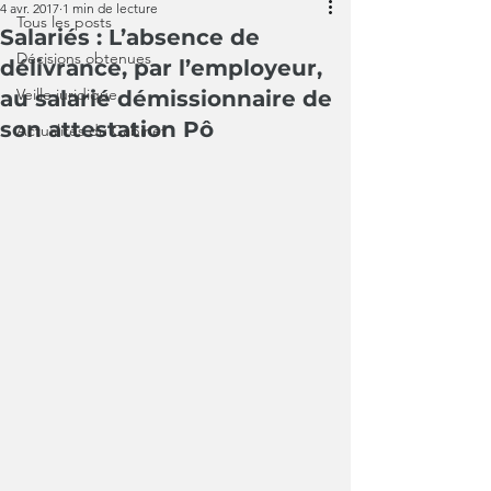
4 avr. 2017
1 min de lecture
Tous les posts
Salariés : L’absence de
Décisions obtenues
délivrance, par l’employeur,
Veille juridique
au salarié démissionnaire de
son attestation Pô
Actualités du Cabinet