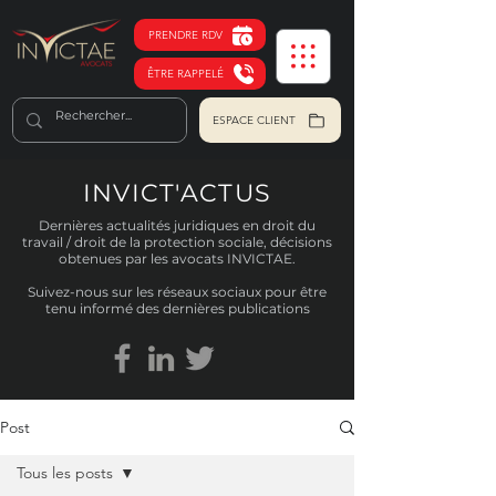
PRENDRE RDV
ÊTRE RAPPELÉ
ESPACE CLIENT
INVICT'ACTUS
Dernières actualités juridiques en droit du
travail / droit de la protection sociale, décisions
obtenues par les avocats INVICTAE.
Suivez-nous sur les réseaux sociaux pour être
tenu informé des dernières publications
Post
Tous les posts